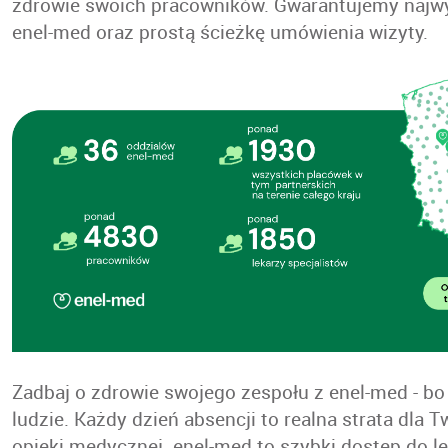
zdrowie swoich pracowników. Gwarantujemy najw
enel-med oraz prostą ścieżkę umówienia wizyty.
Zadbaj o zdrowie swojego zespołu z enel-med - bo
ludzie. Każdy dzień absencji to realna strata dla
opieki medycznej enel-med to szybki dostęp do lek