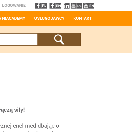
LOGOWANIE
 N!ACADEMY
USŁUGODAWCY
KONTAKT
ączą siły!
znej enel-med dbając o