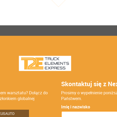
Skontaktuj się z N
elem warsztatu? Dołącz do
Prosimy o wypełnienie poniżs
członkiem globalnej
Państwem.
Imię i nazwisko
XUSAUTO