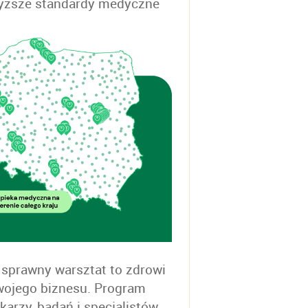
yższe standardy medyczne
 sprawny warsztat to zdrowi
 Twojego biznesu. Program
arzy, badań i specjalistów