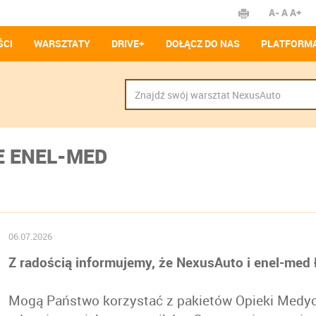
A-
A
A+
ŚCI
WARSZTATY
DRIVE+
DOŁĄCZ DO NAS
PLATFORMA
 ENEL-MED
06.07.2026
Z radością informujemy, że NexusAuto i enel-med ł
Mogą Państwo korzystać z pakietów Opieki Medyc