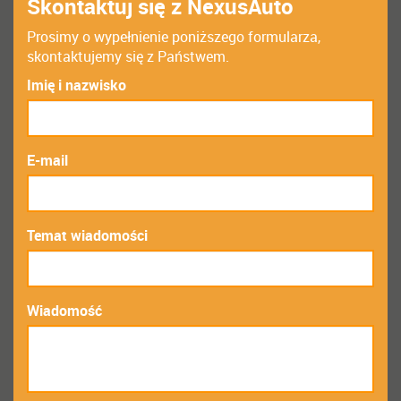
Skontaktuj się z NexusAuto
Prosimy o wypełnienie poniższego formularza,
skontaktujemy się z Państwem.
Imię i nazwisko
E-mail
Temat wiadomości
Wiadomość