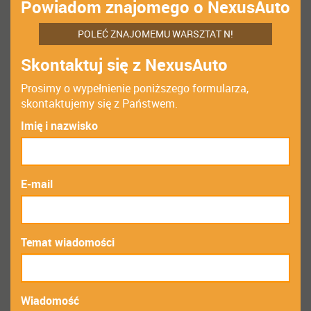
Powiadom znajomego o NexusAuto
POLEĆ ZNAJOMEMU WARSZTAT N!
Skontaktuj się z NexusAuto
Prosimy o wypełnienie poniższego formularza,
skontaktujemy się z Państwem.
Imię i nazwisko
E-mail
Temat wiadomości
Wiadomość