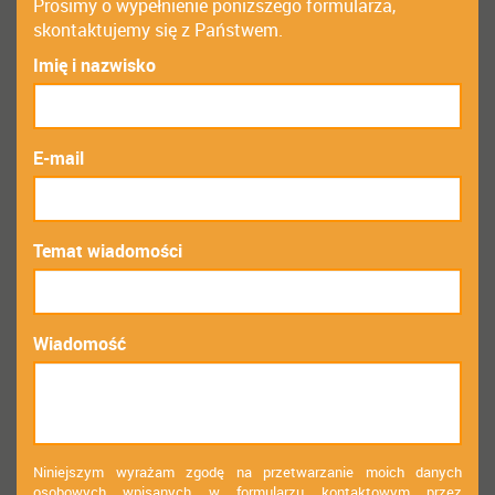
Prosimy o wypełnienie poniższego formularza,
skontaktujemy się z Państwem.
Imię i nazwisko
E-mail
Temat wiadomości
Wiadomość
Niniejszym wyrażam zgodę na przetwarzanie moich danych
osobowych wpisanych w formularzu kontaktowym przez